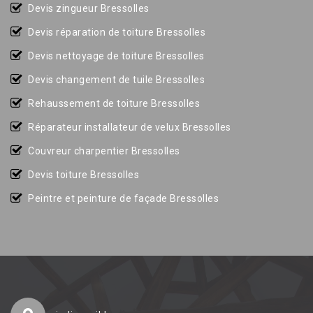
Devis zingueur Bressolles
Devis réparation de toiture Bressolles
Devis nettoyage de toiture Bressolles
Devis changement de tuile Bressolles
Rehaussement de toiture Bressolles
Réparateur installateur de velux Bressolles
Couvreur charpentier Bressolles
Devis toiture Bressolles
Peintre et peinture de façade Bressolles