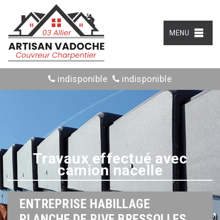
MENU
indisponible
indisponible
Travaux effectué avec
camion nacelle
ENTREPRISE HABILLAGE
PLANCHE DE RIVE BRESSOLLES