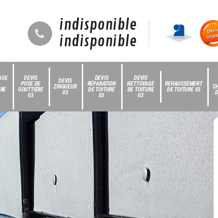
indisponible
indisponible
AGE
DEVIS
DEVIS
DEVIS
DEVIS
POSE DE
RÉPARATION
NETTOYAGE
REHAUSSEMENT
ZINGUEUR
C
URE
GOUTTIÈRE
DE TOITURE
DE TOITURE
DE TOITURE 03
03
D
03
03
03