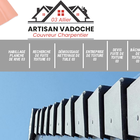
DEVIS
BÂCH
HABILLAGE
RECHERCHE
DÉMOUSSAGE
ENTREPRISE
FUITE DE
DE
PLANCHE
DE FUITE
NETTOYAGE DE
DE TOITURE
TOITURE
TOIT
DE RIVE 03
TOITURE 03
TUILE 03
03
03
03