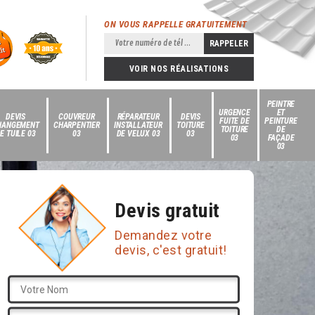
ON VOUS RAPPELLE GRATUITEMENT
VOIR NOS RÉALISATIONS
PEINTRE
URGENCE
ET
DEVIS
COUVREUR
RÉPARATEUR
DEVIS
FUITE DE
PEINTURE
HANGEMENT
CHARPENTIER
INSTALLATEUR
TOITURE
TOITURE
DE
E TUILE 03
03
DE VELUX 03
03
03
FAÇADE
03
Devis gratuit
Demandez votre
devis, c'est gratuit!