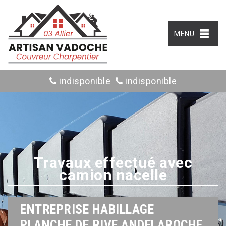
MENU
indisponible
indisponible
Travaux effectué avec
camion nacelle
ENTREPRISE HABILLAGE
PLANCHE DE RIVE ANDELAROCHE