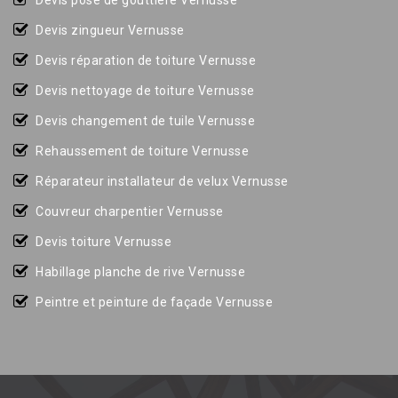
Devis pose de gouttière Vernusse
Devis zingueur Vernusse
Devis réparation de toiture Vernusse
Devis nettoyage de toiture Vernusse
Devis changement de tuile Vernusse
Rehaussement de toiture Vernusse
Réparateur installateur de velux Vernusse
Couvreur charpentier Vernusse
Devis toiture Vernusse
Habillage planche de rive Vernusse
Peintre et peinture de façade Vernusse