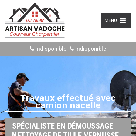
MENU
indisponible
indisponible
Travaux effectué avec
camion nacelle
SPÉCIALISTE EN DÉMOUSSAGE
NETTOYAGE DE TUILE VERNUSSE