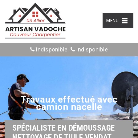
MENU
indisponible
indisponible
Travaux effectué avec
camion nacelle
SPÉCIALISTE EN DÉMOUSSAGE
NETTOYAGE DE TUILE VENDAT