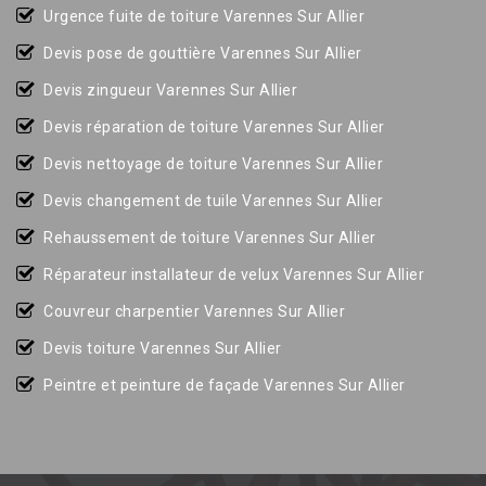
Urgence fuite de toiture Varennes Sur Allier
Devis pose de gouttière Varennes Sur Allier
Devis zingueur Varennes Sur Allier
Devis réparation de toiture Varennes Sur Allier
Devis nettoyage de toiture Varennes Sur Allier
Devis changement de tuile Varennes Sur Allier
Rehaussement de toiture Varennes Sur Allier
Réparateur installateur de velux Varennes Sur Allier
Couvreur charpentier Varennes Sur Allier
Devis toiture Varennes Sur Allier
Peintre et peinture de façade Varennes Sur Allier