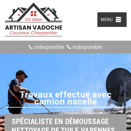
MENU
indisponible
indisponible
Travaux effectué avec
camion nacelle
SPÉCIALISTE EN DÉMOUSSAGE
NETTOYAGE DE TUILE VARENNES