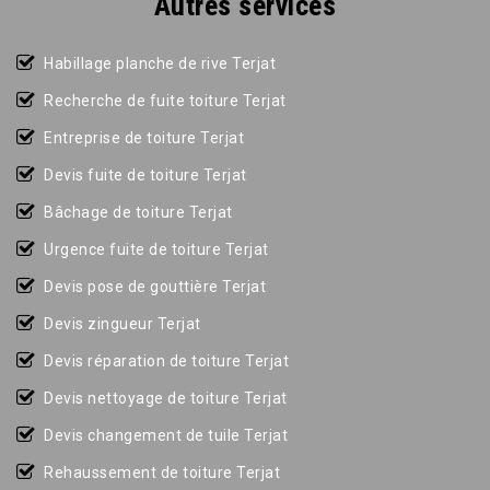
Autres services
Habillage planche de rive Terjat
Recherche de fuite toiture Terjat
Entreprise de toiture Terjat
Devis fuite de toiture Terjat
Bâchage de toiture Terjat
Urgence fuite de toiture Terjat
Devis pose de gouttière Terjat
Devis zingueur Terjat
Devis réparation de toiture Terjat
Devis nettoyage de toiture Terjat
Devis changement de tuile Terjat
Rehaussement de toiture Terjat