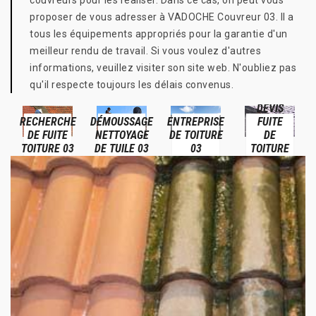
couvreurs pour les réaliser. Dans ce cas, on peut vous
proposer de vous adresser à VADOCHE Couvreur 03. Il a
tous les équipements appropriés pour la garantie d'un
meilleur rendu de travail. Si vous voulez d'autres
informations, veuillez visiter son site web. N'oubliez pas
qu'il respecte toujours les délais convenus.
DEVIS
RECHERCHE
DÉMOUSSAGE
ENTREPRISE
FUITE
DE FUITE
NETTOYAGE
DE TOITURE
DE
TOITURE 03
DE TUILE 03
03
TOITURE
03