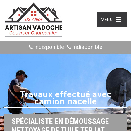
MENU
indisponible
indisponible
Travaux effectué avec
camion nacelle
SPÉCIALISTE EN DÉMOUSSAGE
NETTOYAGE DE TUILE TERJAT