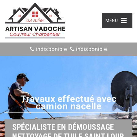
MENU
indisponible
indisponible
Travaux effectué avec
camion nacelle
SPÉCIALISTE EN DÉMOUSSAGE
NETTOYAGE DE TUILE SAINT LOUP