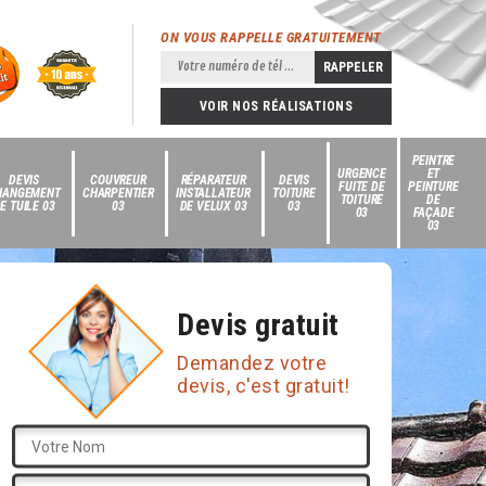
ON VOUS RAPPELLE GRATUITEMENT
VOIR NOS RÉALISATIONS
PEINTRE
URGENCE
ET
DEVIS
COUVREUR
RÉPARATEUR
DEVIS
FUITE DE
PEINTURE
HANGEMENT
CHARPENTIER
INSTALLATEUR
TOITURE
TOITURE
DE
E TUILE 03
03
DE VELUX 03
03
03
FAÇADE
03
Devis gratuit
Demandez votre
devis, c'est gratuit!