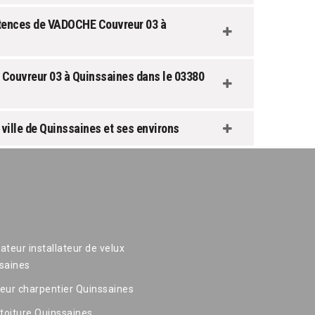
étences de VADOCHE Couvreur 03 à
 Couvreur 03 à Quinssaines dans le 03380
 ville de Quinssaines et ses environs
ateur installateur de velux
saines
eur charpentier Quinssaines
 toiture Quinssaines