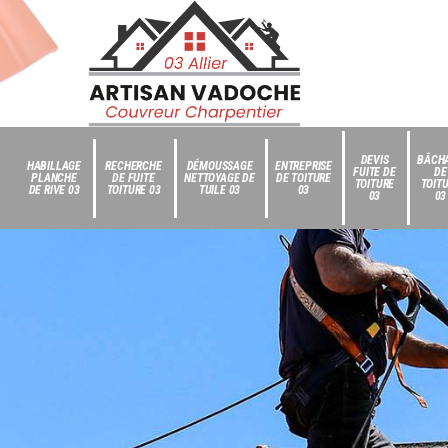
DEVIS
BÂCH
HABILLAGE
RECHERCHE
DÉMOUSSAGE
ENTREPRISE
FUITE DE
DE
PLANCHE
DE FUITE
NETTOYAGE DE
DE TOITURE
TOITURE
TOIT
DE RIVE 03
TOITURE 03
TUILE 03
03
03
03