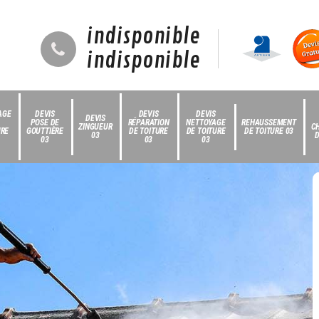
indisponible
indisponible
AGE
DEVIS
DEVIS
DEVIS
DEVIS
POSE DE
RÉPARATION
NETTOYAGE
REHAUSSEMENT
ZINGUEUR
C
URE
GOUTTIÈRE
DE TOITURE
DE TOITURE
DE TOITURE 03
03
D
03
03
03