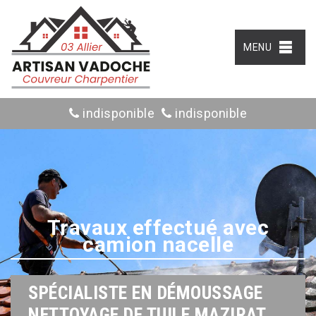
MENU
indisponible
indisponible
Travaux effectué avec
camion nacelle
SPÉCIALISTE EN DÉMOUSSAGE
NETTOYAGE DE TUILE MAZIRAT