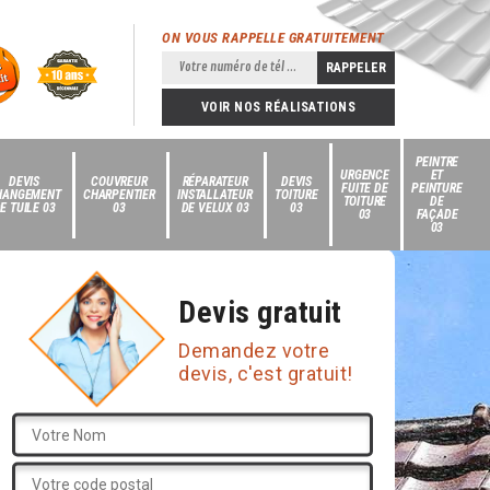
ON VOUS RAPPELLE GRATUITEMENT
VOIR NOS RÉALISATIONS
PEINTRE
URGENCE
ET
DEVIS
COUVREUR
RÉPARATEUR
DEVIS
FUITE DE
PEINTURE
HANGEMENT
CHARPENTIER
INSTALLATEUR
TOITURE
TOITURE
DE
E TUILE 03
03
DE VELUX 03
03
03
FAÇADE
03
Devis gratuit
Demandez votre
devis, c'est gratuit!