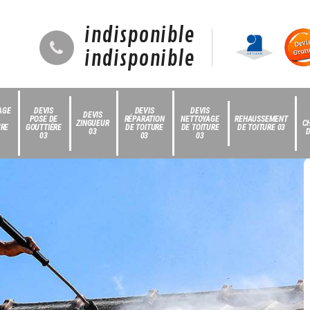
indisponible
indisponible
AGE
DEVIS
DEVIS
DEVIS
DEVIS
POSE DE
RÉPARATION
NETTOYAGE
REHAUSSEMENT
ZINGUEUR
C
URE
GOUTTIÈRE
DE TOITURE
DE TOITURE
DE TOITURE 03
03
D
03
03
03