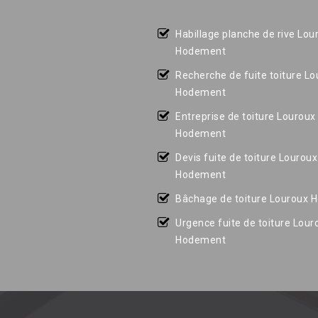
Habillage planche de rive Lou
Hodement
Recherche de fuite toiture L
Hodement
Entreprise de toiture Louroux
Hodement
Devis fuite de toiture Louroux
Hodement
Bâchage de toiture Louroux
Urgence fuite de toiture Lour
Hodement