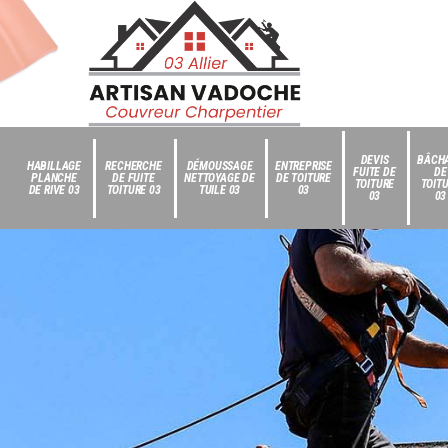
DEVIS
BÂCH
HABILLAGE
RECHERCHE
DÉMOUSSAGE
ENTREPRISE
FUITE DE
DE
PLANCHE
DE FUITE
NETTOYAGE DE
DE TOITURE
TOITURE
TOIT
DE RIVE 03
TOITURE 03
TUILE 03
03
03
03