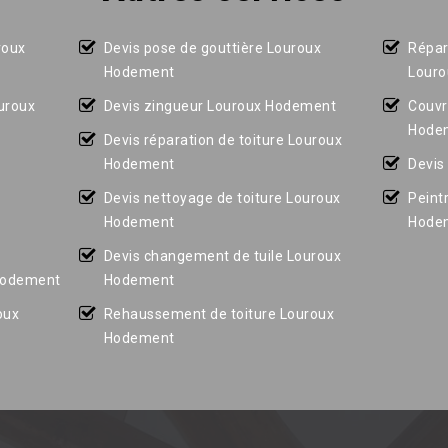
roux
Devis pose de gouttière Louroux
Répar
Hodement
Lour
ouroux
Devis zingueur Louroux Hodement
Couvr
Hode
Devis réparation de toiture Louroux
Hodement
Devis
Devis nettoyage de toiture Louroux
Peint
Hodement
Hode
Devis changement de tuile Louroux
 Hodement
Hodement
oux
Rehaussement de toiture Louroux
Hodement