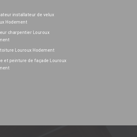
ateur installateur de velux
oux Hodement
eur charpentier Louroux
ment
 toiture Louroux Hodement
re et peinture de façade Louroux
ment