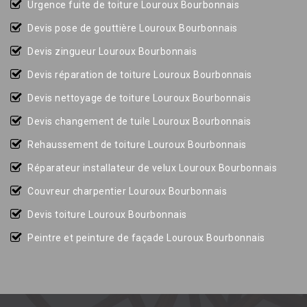
Urgence fuite de toiture Louroux Bourbonnais
Devis pose de gouttière Louroux Bourbonnais
Devis zingueur Louroux Bourbonnais
Devis réparation de toiture Louroux Bourbonnais
Devis nettoyage de toiture Louroux Bourbonnais
Devis changement de tuile Louroux Bourbonnais
Rehaussement de toiture Louroux Bourbonnais
Réparateur installateur de velux Louroux Bourbonnais
Couvreur charpentier Louroux Bourbonnais
Devis toiture Louroux Bourbonnais
Peintre et peinture de façade Louroux Bourbonnais