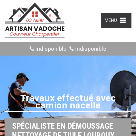
MENU
indisponible
indisponible
Travaux effectué avec
camion nacelle
SPÉCIALISTE EN DÉMOUSSAGE
NETTOYAGE DE TUILE LOUROUX