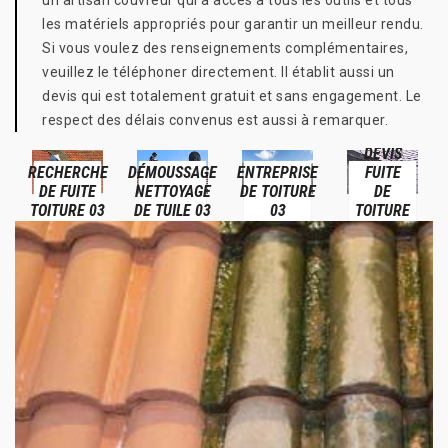
un artisan couvreur qui a accès à tous les outils et tous
les matériels appropriés pour garantir un meilleur rendu.
Si vous voulez des renseignements complémentaires,
veuillez le téléphoner directement. Il établit aussi un
devis qui est totalement gratuit et sans engagement. Le
respect des délais convenus est aussi à remarquer.
DEVIS
RECHERCHE
DÉMOUSSAGE
ENTREPRISE
FUITE
DE FUITE
NETTOYAGE
DE TOITURE
DE
TOITURE 03
DE TUILE 03
03
TOITURE
03