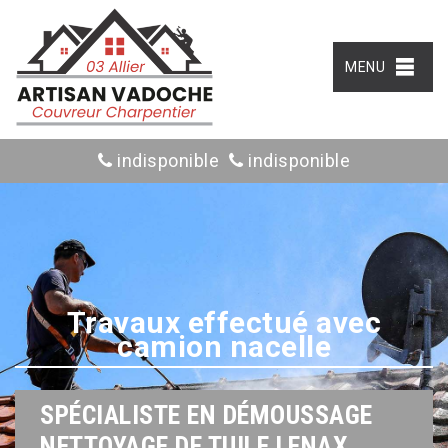
MENU
indisponible
indisponible
Travaux effectué avec
camion nacelle
SPÉCIALISTE EN DÉMOUSSAGE
NETTOYAGE DE TUILE LENAX