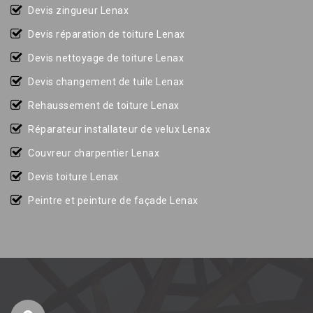
Devis zingueur Lenax
Devis réparation de toiture Lenax
Devis nettoyage de toiture Lenax
Devis changement de tuile Lenax
Rehaussement de toiture Lenax
Réparateur installateur de velux Lenax
Couvreur charpentier Lenax
Devis toiture Lenax
Peintre et peinture de façade Lenax