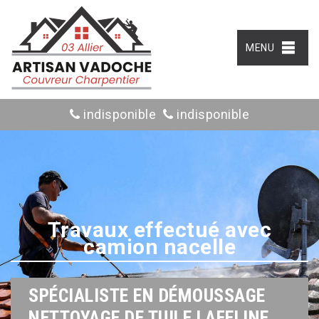
MENU
indisponible
indisponible
Travaux effectué avec
camion nacelle
SPÉCIALISTE EN DÉMOUSSAGE
NETTOYAGE DE TUILE LAFELINE