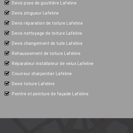
Devis pose de gouttière Lafeline
Devis zingueur Lafeline
Devis réparation de toiture Lafeline
Devis nettoyage de toiture Lafeline
Devis changement de tuile Lafeline
Rehaussement de toiture Lafeline
Réparateur installateur de velux Lafeline
Couvreur charpentier Lafeline
Devis toiture Lafeline
Peintre et peinture de façade Lafeline