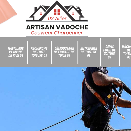
DEVIS
BÂCH
HABILLAGE
RECHERCHE
DÉMOUSSAGE
ENTREPRISE
FUITE DE
DE
PLANCHE
DE FUITE
NETTOYAGE DE
DE TOITURE
TOITURE
TOIT
DE RIVE 03
TOITURE 03
TUILE 03
03
03
03