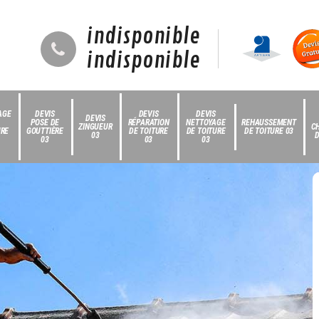
indisponible
indisponible
AGE
DEVIS
DEVIS
DEVIS
DEVIS
POSE DE
RÉPARATION
NETTOYAGE
REHAUSSEMENT
ZINGUEUR
C
URE
GOUTTIÈRE
DE TOITURE
DE TOITURE
DE TOITURE 03
03
D
03
03
03