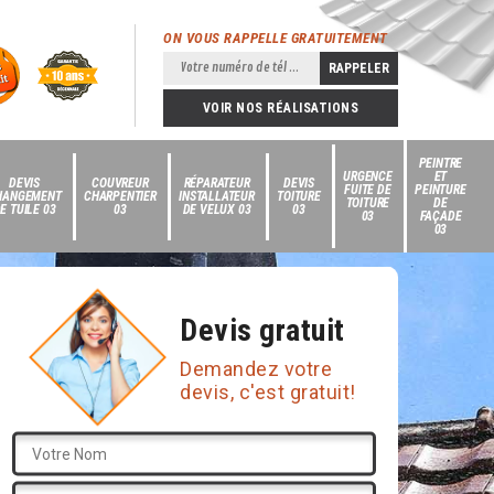
ON VOUS RAPPELLE GRATUITEMENT
VOIR NOS RÉALISATIONS
PEINTRE
URGENCE
ET
DEVIS
COUVREUR
RÉPARATEUR
DEVIS
FUITE DE
PEINTURE
HANGEMENT
CHARPENTIER
INSTALLATEUR
TOITURE
TOITURE
DE
E TUILE 03
03
DE VELUX 03
03
03
FAÇADE
03
Devis gratuit
Demandez votre
devis, c'est gratuit!