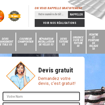
ON VOUS RAPPELLE GRATUITEMENT
VOIR NOS RÉALISATIONS
PEINTRE
URGENCE
ET
DEVIS
COUVREUR
RÉPARATEUR
DEVIS
FUITE DE
PEINTURE
HANGEMENT
CHARPENTIER
INSTALLATEUR
TOITURE
TOITURE
DE
E TUILE 03
03
DE VELUX 03
03
03
FAÇADE
03
Devis gratuit
Demandez votre
devis, c'est gratuit!