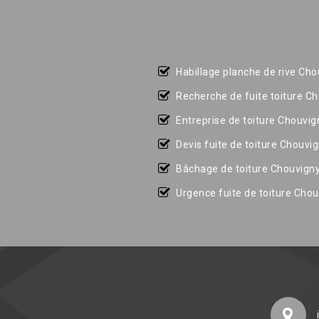
Habillage planche de rive Cho
Recherche de fuite toiture C
Entreprise de toiture Chouvig
Devis fuite de toiture Chouvi
Bâchage de toiture Chouvign
Urgence fuite de toiture Cho