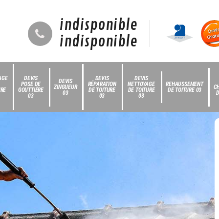
indisponible
indisponible
AGE
DEVIS
DEVIS
DEVIS
DEVIS
POSE DE
RÉPARATION
NETTOYAGE
REHAUSSEMENT
ZINGUEUR
C
URE
GOUTTIÈRE
DE TOITURE
DE TOITURE
DE TOITURE 03
03
D
03
03
03