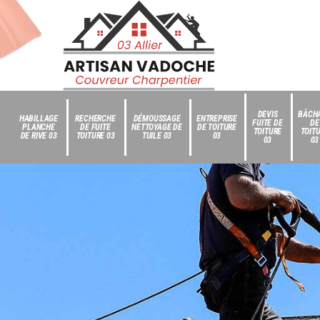
DEVIS
BÂCH
HABILLAGE
RECHERCHE
DÉMOUSSAGE
ENTREPRISE
FUITE DE
DE
PLANCHE
DE FUITE
NETTOYAGE DE
DE TOITURE
TOITURE
TOIT
DE RIVE 03
TOITURE 03
TUILE 03
03
03
03