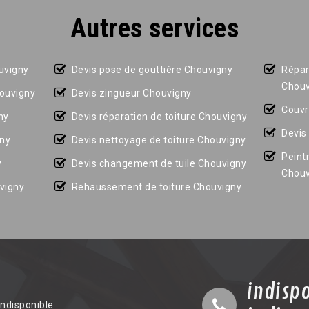
Autres services
uvigny
Devis pose de gouttière Chouvigny
Répar
Chouv
houvigny
Devis zingueur Chouvigny
Couvr
ny
Devis réparation de toiture Chouvigny
Devis
gny
Devis nettoyage de toiture Chouvigny
Peint
y
Devis changement de tuile Chouvigny
Chouv
uvigny
Rehaussement de toiture Chouvigny
indisp
indisponible