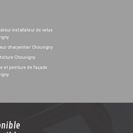
ateur installateur de velux
igny
eur charpentier Chouvigny
 toiture Chouvigny
re et peinture de façade
igny
onible