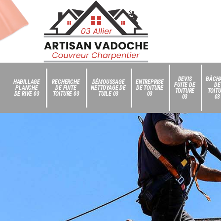
DEVIS
BÂCH
HABILLAGE
RECHERCHE
DÉMOUSSAGE
ENTREPRISE
FUITE DE
DE
PLANCHE
DE FUITE
NETTOYAGE DE
DE TOITURE
TOITURE
TOIT
DE RIVE 03
TOITURE 03
TUILE 03
03
03
03