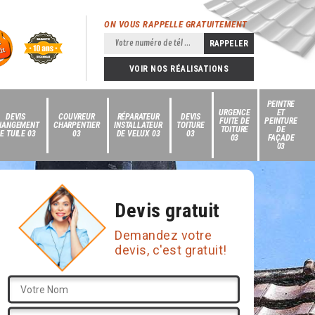
ON VOUS RAPPELLE GRATUITEMENT
VOIR NOS RÉALISATIONS
PEINTRE
URGENCE
ET
DEVIS
COUVREUR
RÉPARATEUR
DEVIS
FUITE DE
PEINTURE
HANGEMENT
CHARPENTIER
INSTALLATEUR
TOITURE
TOITURE
DE
E TUILE 03
03
DE VELUX 03
03
03
FAÇADE
03
Devis gratuit
Demandez votre
devis, c'est gratuit!