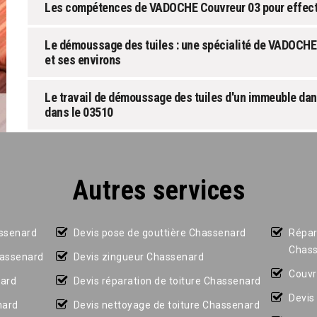
Les compétences de VADOCHE Couvreur 03 pour effectu
Le démoussage des tuiles : une spécialité de VADOCHE
et ses environs
Le travail de démoussage des tuiles d'un immeuble dans
dans le 03510
Autres services
assenard
Devis pose de gouttière Chassenard
Répar
Chas
hassenard
Devis zingueur Chassenard
Couvr
nard
Devis réparation de toiture Chassenard
Devis
nard
Devis nettoyage de toiture Chassenard