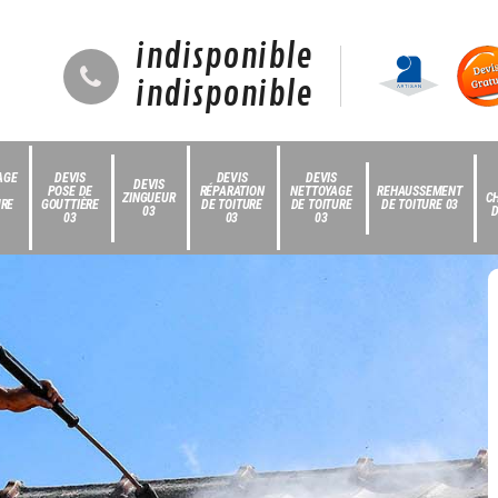
indisponible
indisponible
AGE
DEVIS
DEVIS
DEVIS
DEVIS
POSE DE
RÉPARATION
NETTOYAGE
REHAUSSEMENT
ZINGUEUR
C
URE
GOUTTIÈRE
DE TOITURE
DE TOITURE
DE TOITURE 03
03
D
03
03
03