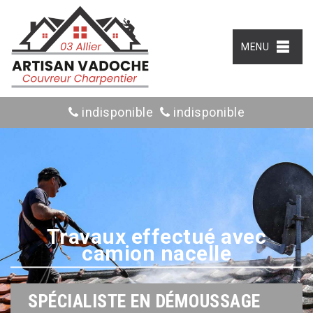
MENU
indisponible
indisponible
Travaux effectué avec
camion nacelle
SPÉCIALISTE EN DÉMOUSSAGE