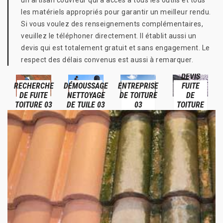
un artisan couvreur qui a accès à tous les outils et tous
les matériels appropriés pour garantir un meilleur rendu.
Si vous voulez des renseignements complémentaires,
veuillez le téléphoner directement. Il établit aussi un
devis qui est totalement gratuit et sans engagement. Le
respect des délais convenus est aussi à remarquer.
DEVIS
RECHERCHE
DÉMOUSSAGE
ENTREPRISE
FUITE
DE FUITE
NETTOYAGE
DE TOITURE
DE
TOITURE 03
DE TUILE 03
03
TOITURE
03