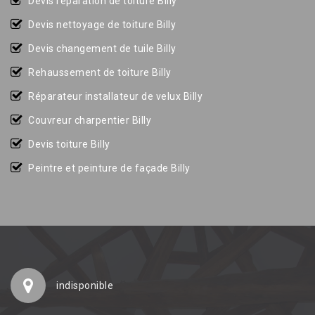
Devis réparation de toiture Billy
Devis nettoyage de toiture Billy
Devis changement de tuile Billy
Rehaussement de toiture Billy
Réparateur installateur de velux Billy
Couvreur charpentier Billy
Devis toiture Billy
Peintre et peinture de façade Billy
indisponible