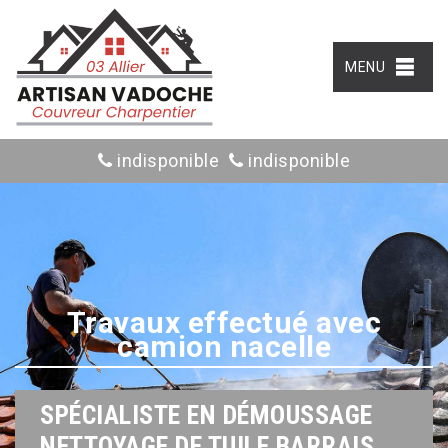
MENU
indisponible
indisponible
Travaux effectué avec
camion nacelle
SPÉCIALISTE EN DÉMOUSSAGE
NETTOYAGE DE TUILE BARRAIS