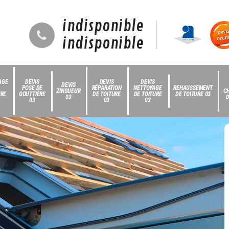
indisponible
indisponible
AGE
DEVIS
DEVIS
DEVIS
DEVIS
POSE DE
RÉPARATION
NETTOYAGE
REHAUSSEMENT
ZINGUEUR
C
URE
GOUTTIÈRE
DE TOITURE
DE TOITURE
DE TOITURE 03
03
D
03
03
03