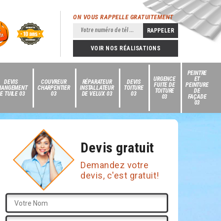
ON VOUS RAPPELLE GRATUITEMENT
VOIR NOS RÉALISATIONS
PEINTRE
URGENCE
ET
DEVIS
COUVREUR
RÉPARATEUR
DEVIS
FUITE DE
PEINTURE
HANGEMENT
CHARPENTIER
INSTALLATEUR
TOITURE
TOITURE
DE
E TUILE 03
03
DE VELUX 03
03
03
FAÇADE
03
Devis gratuit
Demandez votre
devis, c'est gratuit!