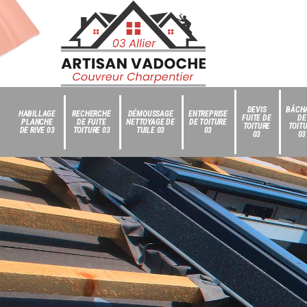
DEVIS
BÂCH
HABILLAGE
RECHERCHE
DÉMOUSSAGE
ENTREPRISE
FUITE DE
DE
PLANCHE
DE FUITE
NETTOYAGE DE
DE TOITURE
TOITURE
TOIT
DE RIVE 03
TOITURE 03
TUILE 03
03
03
03