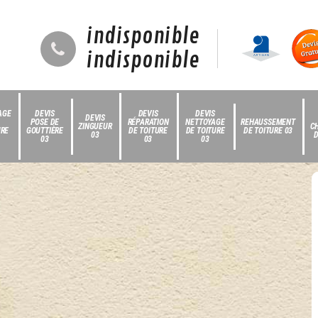
indisponible
indisponible
AGE
DEVIS
DEVIS
DEVIS
DEVIS
POSE DE
RÉPARATION
NETTOYAGE
REHAUSSEMENT
ZINGUEUR
C
URE
GOUTTIÈRE
DE TOITURE
DE TOITURE
DE TOITURE 03
03
D
03
03
03