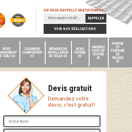
ON VOUS RAPPELLE GRATUITEMENT
VOIR NOS RÉALISATIONS
PEINTRE
URGENCE
ET
DEVIS
COUVREUR
RÉPARATEUR
DEVIS
FUITE DE
PEINTURE
HANGEMENT
CHARPENTIER
INSTALLATEUR
TOITURE
TOITURE
DE
E TUILE 03
03
DE VELUX 03
03
03
FAÇADE
03
Devis gratuit
Demandez votre
devis, c'est gratuit!