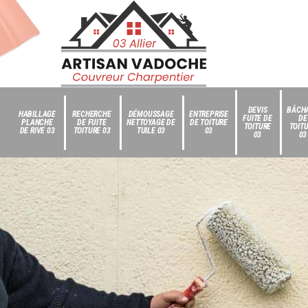
DEVIS
BÂCH
HABILLAGE
RECHERCHE
DÉMOUSSAGE
ENTREPRISE
FUITE DE
DE
PLANCHE
DE FUITE
NETTOYAGE DE
DE TOITURE
TOITURE
TOIT
DE RIVE 03
TOITURE 03
TUILE 03
03
03
03