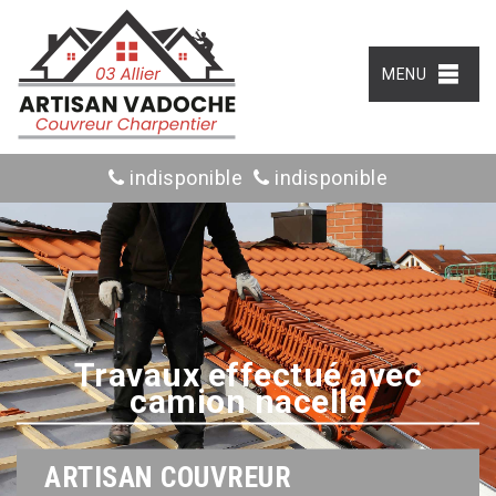
MENU
indisponible
indisponible
Travaux effectué avec
camion nacelle
ARTISAN COUVREUR