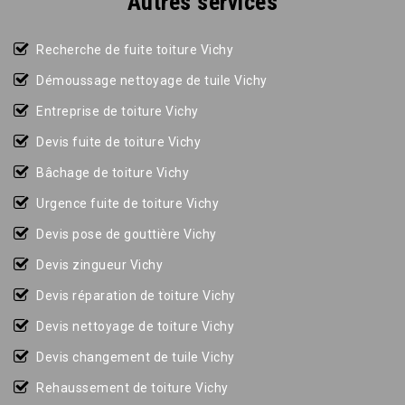
Autres services
Recherche de fuite toiture Vichy
Démoussage nettoyage de tuile Vichy
Entreprise de toiture Vichy
Devis fuite de toiture Vichy
Bâchage de toiture Vichy
Urgence fuite de toiture Vichy
Devis pose de gouttière Vichy
Devis zingueur Vichy
Devis réparation de toiture Vichy
Devis nettoyage de toiture Vichy
Devis changement de tuile Vichy
Rehaussement de toiture Vichy