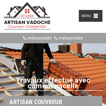
MENU
indisponible
indisponible
Travaux effectué avec
camion nacelle
ARTISAN COUVREUR