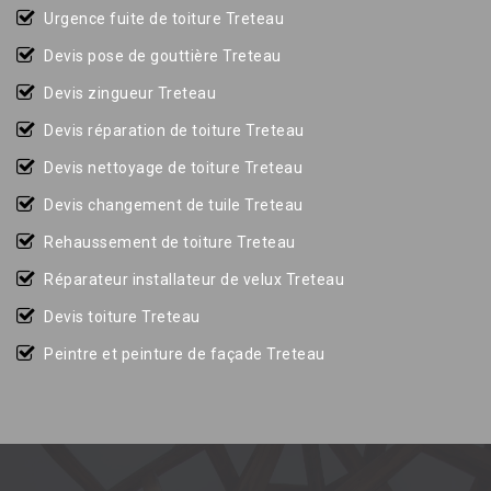
Urgence fuite de toiture Treteau
Devis pose de gouttière Treteau
Devis zingueur Treteau
Devis réparation de toiture Treteau
Devis nettoyage de toiture Treteau
Devis changement de tuile Treteau
Rehaussement de toiture Treteau
Réparateur installateur de velux Treteau
Devis toiture Treteau
Peintre et peinture de façade Treteau