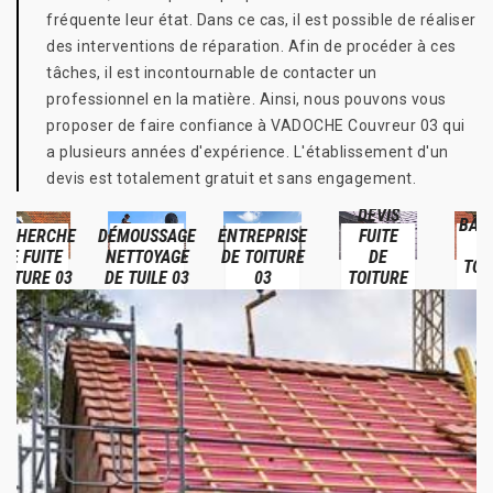
fréquente leur état. Dans ce cas, il est possible de réaliser
des interventions de réparation. Afin de procéder à ces
tâches, il est incontournable de contacter un
professionnel en la matière. Ainsi, nous pouvons vous
proposer de faire confiance à VADOCHE Couvreur 03 qui
a plusieurs années d'expérience. L'établissement d'un
devis est totalement gratuit et sans engagement.
DEVIS
BÂCHAGE
E
DÉMOUSSAGE
ENTREPRISE
FUITE
DE
NETTOYAGE
DE TOITURE
DE
TOITURE
DE TUILE 03
03
TOITURE
03
03