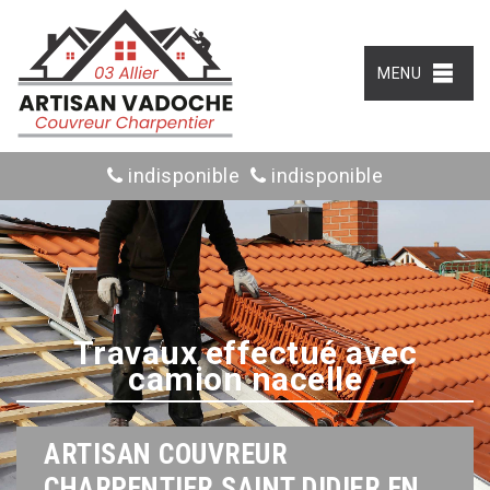
MENU
indisponible
indisponible
Travaux effectué avec
camion nacelle
ARTISAN COUVREUR
CHARPENTIER SAINT DIDIER EN