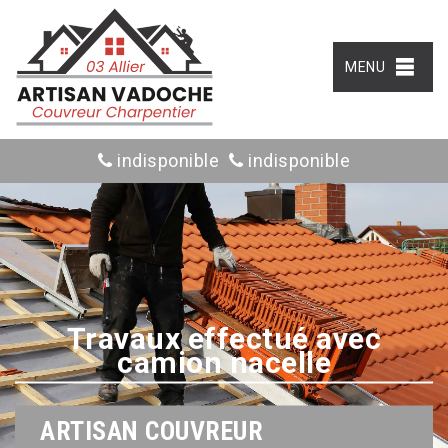
MENU
indisponible
indisponible
Travaux effectué avec
camion nacelle
ARTISAN COUVREUR