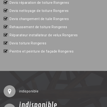
Devis réparation de toiture Rongeres
Devis nettoyage de toiture Rongeres
Devis changement de tuile Rongeres
Rehaussement de toiture Rongeres
Réparateur installateur de velux Rongeres
Devis toiture Rongeres
Peintre et peinture de façade Rongeres
indisponible
indisponible