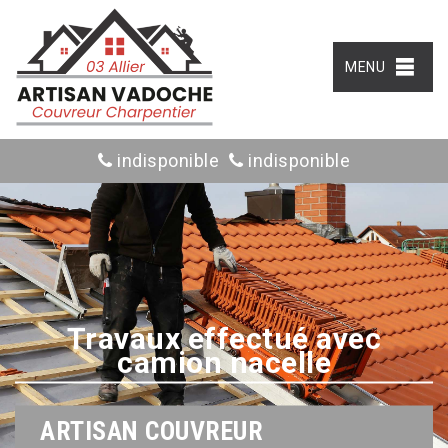
MENU
indisponible
indisponible
Travaux effectué avec
camion nacelle
ARTISAN COUVREUR