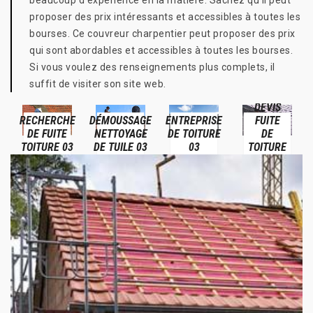
beaucoup d'expérience en la matière. Sachez qu'il peut
proposer des prix intéressants et accessibles à toutes les
bourses. Ce couvreur charpentier peut proposer des prix
qui sont abordables et accessibles à toutes les bourses.
Si vous voulez des renseignements plus complets, il
suffit de visiter son site web.
DEVIS
RECHERCHE
DÉMOUSSAGE
ENTREPRISE
FUITE
DE FUITE
NETTOYAGE
DE TOITURE
DE
TOITURE 03
DE TUILE 03
03
TOITURE
03