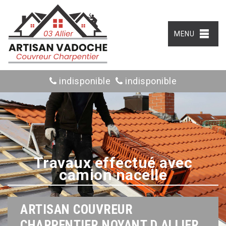
MENU
indisponible
indisponible
Travaux effectué avec
camion nacelle
ARTISAN COUVREUR
CHARPENTIER NOYANT D ALLIER