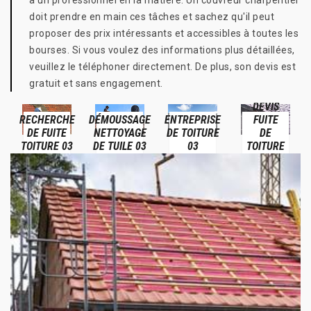
à un professionnel en la matière. Un couvreur charpentier
doit prendre en main ces tâches et sachez qu'il peut
proposer des prix intéressants et accessibles à toutes les
bourses. Si vous voulez des informations plus détaillées,
veuillez le téléphoner directement. De plus, son devis est
gratuit et sans engagement.
DEVIS
RECHERCHE
DÉMOUSSAGE
ENTREPRISE
FUITE
DE FUITE
NETTOYAGE
DE TOITURE
DE
TOITURE 03
DE TUILE 03
03
TOITURE
03