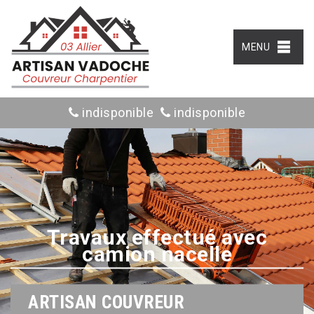
MENU
indisponible
indisponible
Travaux effectué avec
camion nacelle
ARTISAN COUVREUR