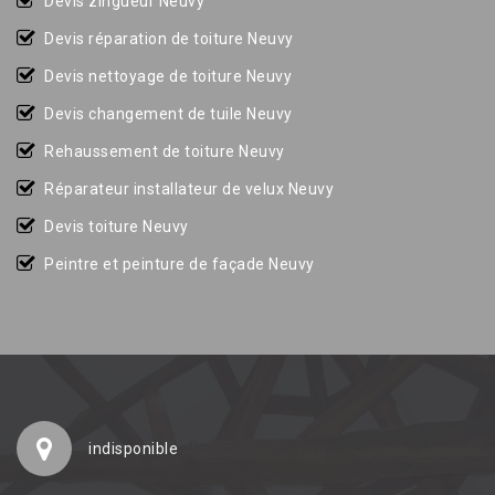
Devis zingueur Neuvy
Devis réparation de toiture Neuvy
Devis nettoyage de toiture Neuvy
Devis changement de tuile Neuvy
Rehaussement de toiture Neuvy
Réparateur installateur de velux Neuvy
Devis toiture Neuvy
Peintre et peinture de façade Neuvy
indisponible