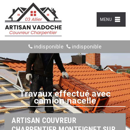
MENU
indisponible
indisponible
Travaux effectué avec
camion nacelle
ARTISAN COUVREUR
CHARPENTIER MONTEIGNET SUR