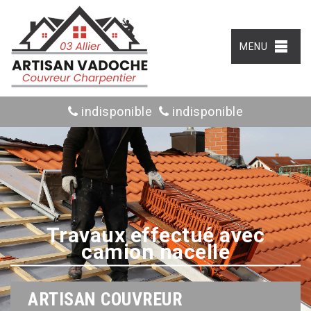
MENU
indisponible
indisponible
Travaux effectué avec
camion nacelle
ARTISAN COUVREUR