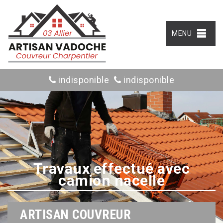
MENU
indisponible
indisponible
Travaux effectué avec
camion nacelle
ARTISAN COUVREUR