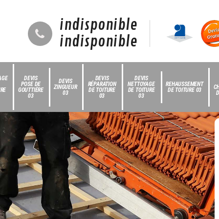
indisponible
indisponible
AGE
DEVIS
DEVIS
DEVIS
DEVIS
POSE DE
RÉPARATION
NETTOYAGE
REHAUSSEMENT
ZINGUEUR
C
URE
GOUTTIÈRE
DE TOITURE
DE TOITURE
DE TOITURE 03
03
D
03
03
03