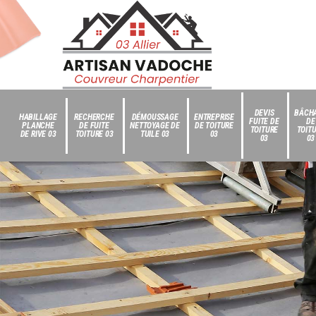
DEVIS
BÂCH
HABILLAGE
RECHERCHE
DÉMOUSSAGE
ENTREPRISE
FUITE DE
DE
PLANCHE
DE FUITE
NETTOYAGE DE
DE TOITURE
TOITURE
TOIT
DE RIVE 03
TOITURE 03
TUILE 03
03
03
03