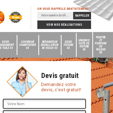
ON VOUS RAPPELLE GRATUITEMENT
VOIR NOS RÉALISATIONS
PEINTRE
URGENCE
ET
DEVIS
COUVREUR
RÉPARATEUR
DEVIS
FUITE DE
PEINTURE
HANGEMENT
CHARPENTIER
INSTALLATEUR
TOITURE
TOITURE
DE
E TUILE 03
03
DE VELUX 03
03
03
FAÇADE
03
Devis gratuit
Demandez votre
devis, c'est gratuit!