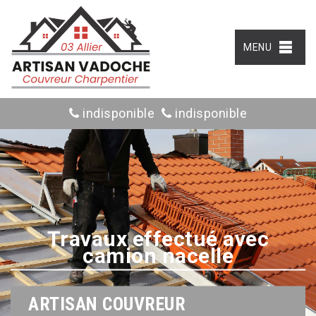
MENU
indisponible
indisponible
Travaux effectué avec
camion nacelle
ARTISAN COUVREUR