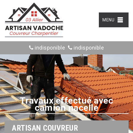
MENU
indisponible
indisponible
Travaux effectué avec
camion nacelle
ARTISAN COUVREUR