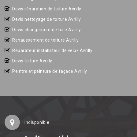
Devis réparation de toiture Avrilly
Devis nettoyage de toiture Avrilly
Devis changement de tuile Avrilly
Rehaussement de toiture Avrilly
Réparateur installateur de velux Avrilly
Devis toiture Avrilly
Peintre et peinture de façade Avrilly
indisponible