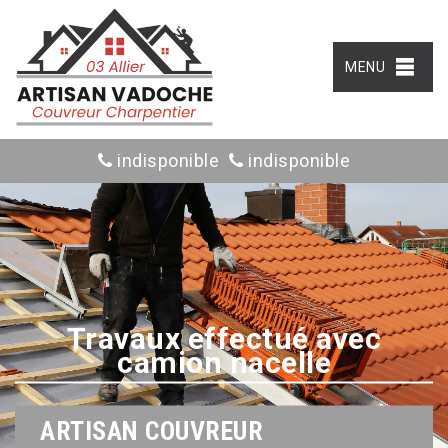
MENU
indisponible
indisponible
Travaux effectué avec
camion nacelle
ARTISAN COUVREUR