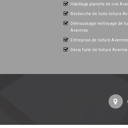
Habillage planche de rive Av
Recherche de fuite toiture A
Démoussage nettoyage de tui
Avermes
Entreprise de toiture Averme
Devis fuite de toiture Averme