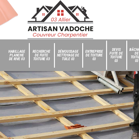
DEVIS
BÂCH
HABILLAGE
RECHERCHE
DÉMOUSSAGE
ENTREPRISE
FUITE DE
DE
PLANCHE
DE FUITE
NETTOYAGE DE
DE TOITURE
TOITURE
TOIT
DE RIVE 03
TOITURE 03
TUILE 03
03
03
03