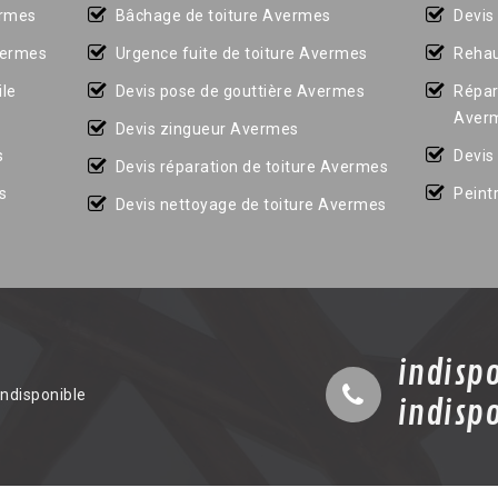
ermes
Bâchage de toiture Avermes
Devis
vermes
Urgence fuite de toiture Avermes
Rehau
le
Devis pose de gouttière Avermes
Répar
Aver
Devis zingueur Avermes
s
Devis
Devis réparation de toiture Avermes
s
Peint
Devis nettoyage de toiture Avermes
indisp
indisponible
indisp