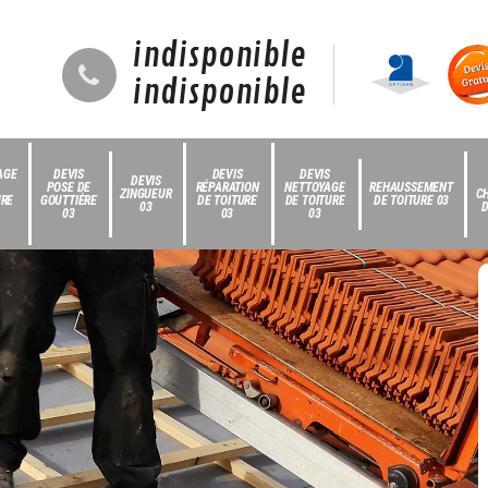
indisponible
indisponible
AGE
DEVIS
DEVIS
DEVIS
DEVIS
POSE DE
RÉPARATION
NETTOYAGE
REHAUSSEMENT
ZINGUEUR
C
URE
GOUTTIÈRE
DE TOITURE
DE TOITURE
DE TOITURE 03
03
D
03
03
03