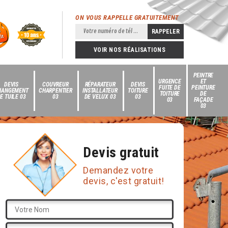
ON VOUS RAPPELLE GRATUITEMENT
VOIR NOS RÉALISATIONS
PEINTRE
URGENCE
ET
DEVIS
COUVREUR
RÉPARATEUR
DEVIS
FUITE DE
PEINTURE
HANGEMENT
CHARPENTIER
INSTALLATEUR
TOITURE
TOITURE
DE
E TUILE 03
03
DE VELUX 03
03
03
FAÇADE
03
Devis gratuit
Demandez votre
devis, c'est gratuit!