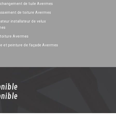
 changement de tuile Avermes
ssement de toiture Avermes
ateur installateur de velux
mes
 toiture Avermes
re et peinture de façade Avermes
onible
onible