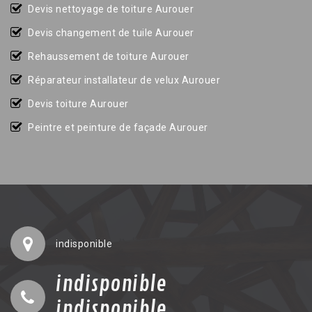
Devis nettoyage de toiture Aurouer
Devis changement de tuile Aurouer
Rehaussement de toiture Aurouer
Réparateur installateur de velux Aurouer
Devis toiture Aurouer
Peintre et peinture de façade Aurouer
indisponible
indisponible
indisponible