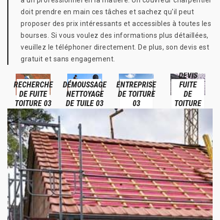
à un professionnel en la matière. Un couvreur charpentier
doit prendre en main ces tâches et sachez qu'il peut
proposer des prix intéressants et accessibles à toutes les
bourses. Si vous voulez des informations plus détaillées,
veuillez le téléphoner directement. De plus, son devis est
gratuit et sans engagement.
DEVIS
RECHERCHE
DÉMOUSSAGE
ENTREPRISE
FUITE
DE FUITE
NETTOYAGE
DE TOITURE
DE
TOITURE 03
DE TUILE 03
03
TOITURE
03