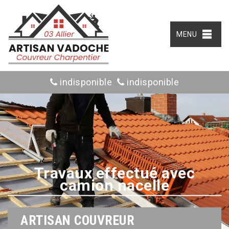
MENU
indisponible
indisponible
Travaux effectué avec
camion nacelle
ARTISAN COUVREUR